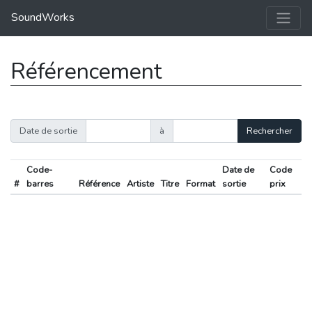
SoundWorks
Référencement
Date de sortie
à
Rechercher
Code-
Date de
Code
#
barres
Référence
Artiste
Titre
Format
sortie
prix