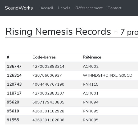
SoundWorks
Accueil
Labels
Référencement
Contact
Rising Nemesis Records -
7 pr
#
Code-barres
Référence
136747
4270002883314
ACR002
126314
730706006937
WTHNDSTRCTNXLTS05CD
120743
4064446767190
RNR115
118717
4270002883307
ACR001
95620
6057179433805
RNR094
95619
4260301182928
RNR095
91555
4260301182836
RNR085