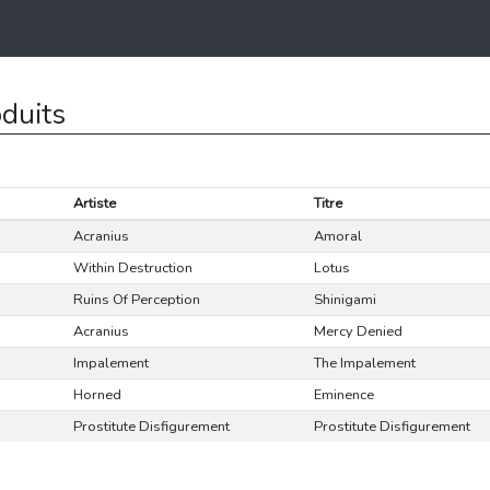
oduits
Artiste
Titre
Acranius
Amoral
Within Destruction
Lotus
Ruins Of Perception
Shinigami
Acranius
Mercy Denied
Impalement
The Impalement
Horned
Eminence
Prostitute Disfigurement
Prostitute Disfigurement