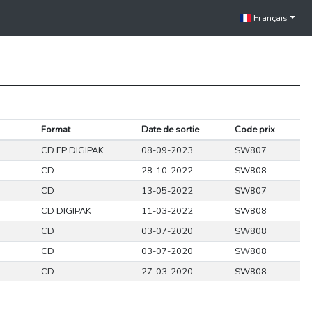
Français
Format
Date de sortie
Code prix
CD EP DIGIPAK
08-09-2023
SW807
CD
28-10-2022
SW808
CD
13-05-2022
SW807
CD DIGIPAK
11-03-2022
SW808
CD
03-07-2020
SW808
CD
03-07-2020
SW808
CD
27-03-2020
SW808