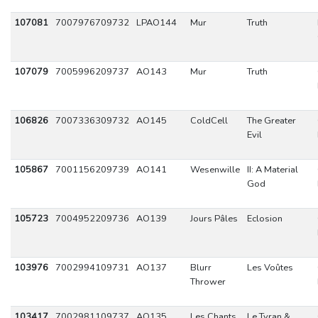
107081
7007976709732
LPAO144
Mur
Truth
107079
7005996209737
AO143
Mur
Truth
106826
7007336309732
AO145
ColdCell
The Greater
Evil
105867
7001156209739
AO141
Wesenwille
II: A Material
God
105723
7004952209736
AO139
Jours Pâles
Eclosion
103976
7002994109731
AO137
Blurr
Les Voûtes
Thrower
103417
7002981109737
AO135
Les Chants
Le Tyran &