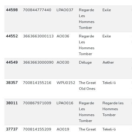
44598
700844777440
LPAO037
Regarde
Exile
Les
Hommes
Tomber
44552
3663663000113
AO036
Regarde
Exile
Les
Hommes
Tomber
44549
3663663000090
AO030
Déluge
Aether
38357
700814155216
WPU0152
The Great
Tekeli-li
Old Ones
38011
700867971009
LPAO016
Regarde
Regarde les
Les
Hommes
Hommes
Tomber
Tomber
37737
700814155209
AO019
The Great
Tekeli-li