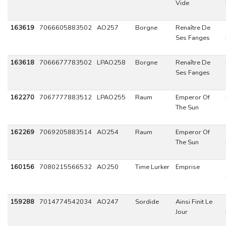
Vide
163619
7066605883502
AO257
Borgne
Renaître De
Ses Fanges
163618
7066677783502
LPAO258
Borgne
Renaître De
Ses Fanges
162270
7067777883512
LPAO255
Raum
Emperor Of
The Sun
162269
7069205883514
AO254
Raum
Emperor Of
The Sun
160156
7080215566532
AO250
Time Lurker
Emprise
159288
7014774542034
AO247
Sordide
Ainsi Finit Le
Jour