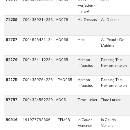
Verfallen -
Hyrgal
72209
7004389214235
AO078
Au-Dessus
Au Dessus
62707
7004825431134
AO066
Heir
Au Peuple De
L'abîme
62176
7004334112234
AO065
Arkhon
Passing The
Infaustus
Nekromanteion
62175
7004389764235
LPAO065
Arkhon
Passing The
Infaustus
Nekromanteion
57797
7004324562230
AO061
Time Lurker
Time Lurker
50916
191977793306
LPEM08
In Cauda
In Cauda
Venenum
Venenum