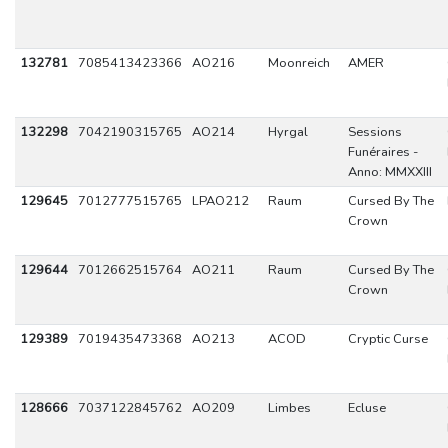
132781
7085413423366
AO216
Moonreich
AMER
132298
7042190315765
AO214
Hyrgal
Sessions
Funéraires -
Anno: MMXXIII
129645
7012777515765
LPAO212
Raum
Cursed By The
Crown
129644
7012662515764
AO211
Raum
Cursed By The
Crown
129389
7019435473368
AO213
ACOD
Cryptic Curse
128666
7037122845762
AO209
Limbes
Ecluse