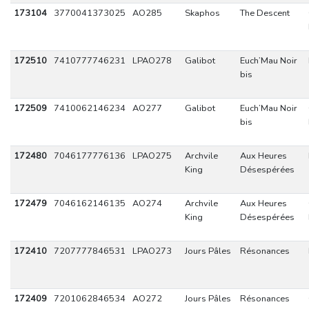
173104
3770041373025
AO285
Skaphos
The Descent
172510
7410777746231
LPAO278
Galibot
Euch’Mau Noir
bis
172509
7410062146234
AO277
Galibot
Euch’Mau Noir
bis
172480
7046177776136
LPAO275
Archvile
Aux Heures
King
Désespérées
172479
7046162146135
AO274
Archvile
Aux Heures
King
Désespérées
172410
7207777846531
LPAO273
Jours Pâles
Résonances
172409
7201062846534
AO272
Jours Pâles
Résonances