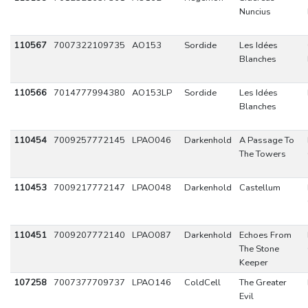
Nuncius
110567
7007322109735
AO153
Sordide
Les Idées
Blanches
110566
7014777994380
AO153LP
Sordide
Les Idées
Blanches
110454
7009257772145
LPAO046
Darkenhold
A Passage To
The Towers
110453
7009217772147
LPAO048
Darkenhold
Castellum
110451
7009207772140
LPAO087
Darkenhold
Echoes From
The Stone
Keeper
107258
7007377709737
LPAO146
ColdCell
The Greater
Evil