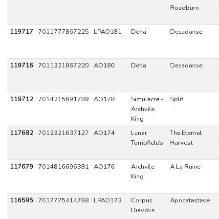
Roadburn
119717
7011777867225
LPAO181
Deha
Decadanse
119716
7011321867220
AO180
Deha
Decadanse
119712
7014215691789
AO178
Simulacre -
Split
Archvile
King
117682
7012321637127
AO174
Lunar
The Eternal
Tombfields
Harvest
117679
7014816696381
AO176
Archvile
A La Ruine
King
116595
7017775414768
LPAO173
Corpus
Apocatastase
Diavolis