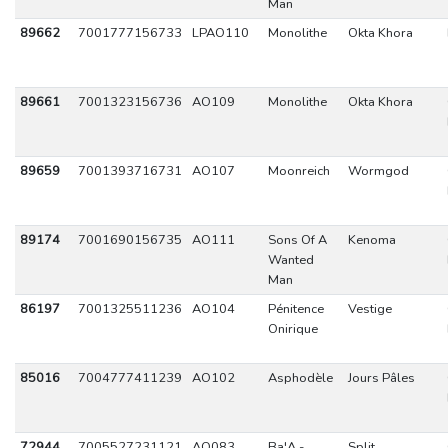
Man
89662
7001777156733
LPAO110
Monolithe
Okta Khora
89661
7001323156736
AO109
Monolithe
Okta Khora
89659
7001393716731
AO107
Moonreich
Wormgod
89174
7001690156735
AO111
Sons Of A
Kenoma
Wanted
Man
86197
7001325511236
AO104
Pénitence
Vestige
Onirique
85016
7004777411239
AO102
Asphodèle
Jours Pâles
72944
7005527231121
AO083
Ba'A -
Split