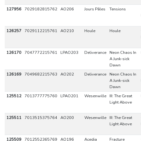
127956
7029182815762
AO206
Jours Pâles
Tensions
126257
7029112215761
AO210
Houle
Houle
126170
7047772215761
LPAO203
Deliverance
Neon Chaos In
A Junk-sick
Dawn
126169
7049682215763
AO202
Deliverance
Neon Chaos In
A Junk-sick
Dawn
125512
7013777775760
LPAO201
Wesenwille
III: The Great
Light Above
125511
7013515375764
AO200
Wesenwille
III: The Great
Light Above
125509
7012552365769
AO196
Acedia
Fracture