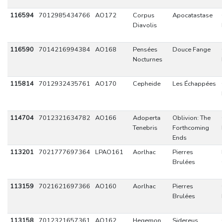
116594
7012985434766
AO172
Corpus
Apocatastase
Diavolis
116590
7014216994384
AO168
Pensées
Douce Fange
Nocturnes
115814
7012932435761
AO170
Cepheide
Les Échappées
114704
7012321634782
AO166
Adoperta
Oblivion: The
Tenebris
Forthcoming
Ends
113201
7021777697364
LPAO161
Aorlhac
Pierres
Brulées
113159
7021621697366
AO160
Aorlhac
Pierres
Brulées
113158
7012321657361
AO162
Hegemon
Sidereus