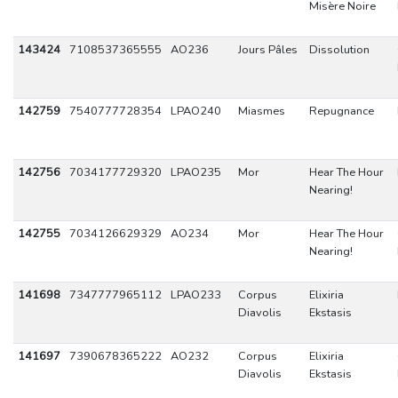
Misère Noire
143424
7108537365555
AO236
Jours Pâles
Dissolution
142759
7540777728354
LPAO240
Miasmes
Repugnance
142756
7034177729320
LPAO235
Mor
Hear The Hour
Nearing!
142755
7034126629329
AO234
Mor
Hear The Hour
Nearing!
141698
7347777965112
LPAO233
Corpus
Elixiria
Diavolis
Ekstasis
141697
7390678365222
AO232
Corpus
Elixiria
Diavolis
Ekstasis