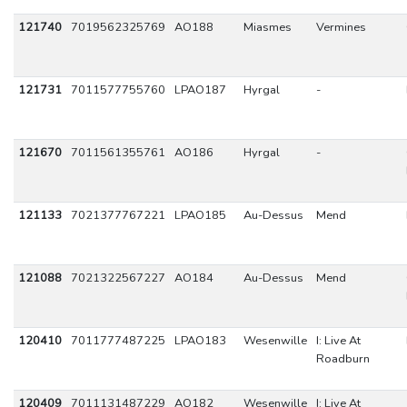
121740
7019562325769
AO188
Miasmes
Vermines
121731
7011577755760
LPAO187
Hyrgal
-
121670
7011561355761
AO186
Hyrgal
-
121133
7021377767221
LPAO185
Au-Dessus
Mend
121088
7021322567227
AO184
Au-Dessus
Mend
120410
7011777487225
LPAO183
Wesenwille
I: Live At
Roadburn
120409
7011131487229
AO182
Wesenwille
I: Live At