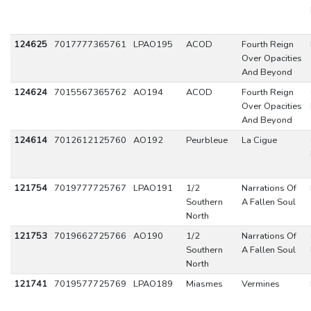
124625
7017777365761
LPAO195
ACOD
Fourth Reign
Over Opacities
And Beyond
124624
7015567365762
AO194
ACOD
Fourth Reign
Over Opacities
And Beyond
124614
7012612125760
AO192
Peurbleue
La Cigue
121754
7019777725767
LPAO191
1/2
Narrations Of
Southern
A Fallen Soul
North
121753
7019662725766
AO190
1/2
Narrations Of
Southern
A Fallen Soul
North
121741
7019577725769
LPAO189
Miasmes
Vermines