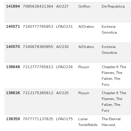
141694
7085626421364
AO227
Griffon
De Republica
140071
7240777765853
LPAO231
A/Oratos
Ecclesia
Gnostica
140070
7240678365855
AO230
A/Oratos
Ecclesia
Gnostica
138648
7212777765812
LPAO226
Ruyyn
Chapter II: The
Flames, The
Fallen, The
Fury
138626
7212175365812
AO225
Ruyyn
Chapter II: The
Flames, The
Fallen, The
Fury
138359
7077771137825
LPAO175
Lunar
The Eternal
Tombfields
Harvest