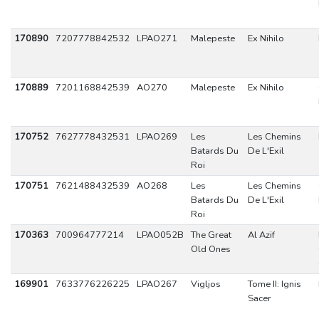
170890
7207778842532
LPAO271
Malepeste
Ex Nihilo
170889
7201168842539
AO270
Malepeste
Ex Nihilo
170752
7627778432531
LPAO269
Les
Les Chemins
Batards Du
De L'Exil
Roi
170751
7621488432539
AO268
Les
Les Chemins
Batards Du
De L'Exil
Roi
170363
700964777214
LPAO052B
The Great
Al Azif
Old Ones
169901
7633776226225
LPAO267
Vigljos
Tome II: Ignis
Sacer