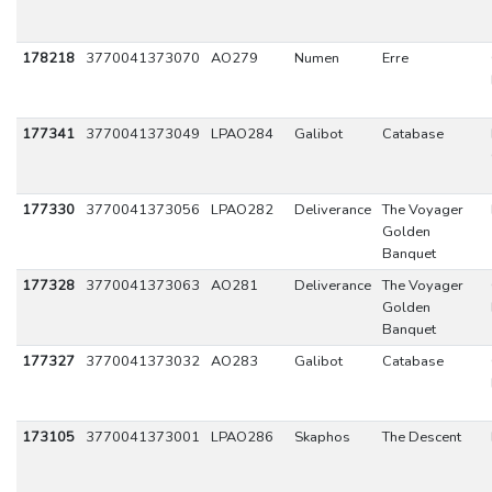
178218
3770041373070
AO279
Numen
Erre
177341
3770041373049
LPAO284
Galibot
Catabase
177330
3770041373056
LPAO282
Deliverance
The Voyager
Golden
Banquet
177328
3770041373063
AO281
Deliverance
The Voyager
Golden
Banquet
177327
3770041373032
AO283
Galibot
Catabase
173105
3770041373001
LPAO286
Skaphos
The Descent