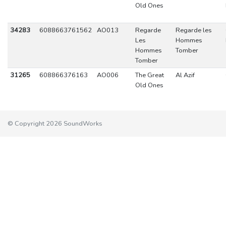
Old Ones
34283
6088663761562
AO013
Regarde
Regarde les
Les
Hommes
Hommes
Tomber
Tomber
31265
608866376163
AO006
The Great
Al Azif
Old Ones
© Copyright 2026 SoundWorks