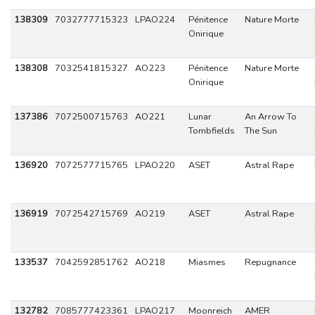
138309
7032777715323
LPAO224
Pénitence
Nature Morte
Onirique
138308
7032541815327
AO223
Pénitence
Nature Morte
Onirique
137386
7072500715763
AO221
Lunar
An Arrow To
Tombfields
The Sun
136920
7072577715765
LPAO220
ASET
Astral Rape
136919
7072542715769
AO219
ASET
Astral Rape
133537
7042592851762
AO218
Miasmes
Repugnance
132782
7085777423361
LPAO217
Moonreich
AMER