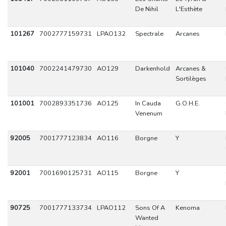
De Nihil
L'Esthète
101267
7002777159731
LPAO132
Spectrale
Arcanes
101040
7002241479730
AO129
Darkenhold
Arcanes &
Sortilèges
101001
7002893351736
AO125
In Cauda
G.O.H.E.
Venenum
92005
7001777123834
AO116
Borgne
Y
92001
7001690125731
AO115
Borgne
Y
90725
7001777133734
LPAO112
Sons Of A
Kenoma
Wanted