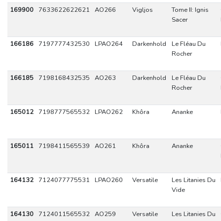
169900
7633622622621
AO266
Vigljos
Tome II: Ignis
Sacer
166186
7197777432530
LPAO264
Darkenhold
Le Fléau Du
Rocher
166185
7198168432535
AO263
Darkenhold
Le Fléau Du
Rocher
165012
7198777565532
LPAO262
Khôra
Ananke
165011
7198411565539
AO261
Khôra
Ananke
164132
7124077775531
LPAO260
Versatile
Les Litanies Du
Vide
164130
7124011565532
AO259
Versatile
Les Litanies Du