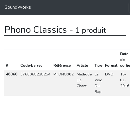
SoundWorks
Phono Classics -
1 produit
Date
de
#
Code-barres
Référence
Artiste
Titre
Format
sortie
46360
3760068238254
PHONO002
Méthode
La
DVD
15-
De
Voie
01-
Chant
Du
2016
Rap