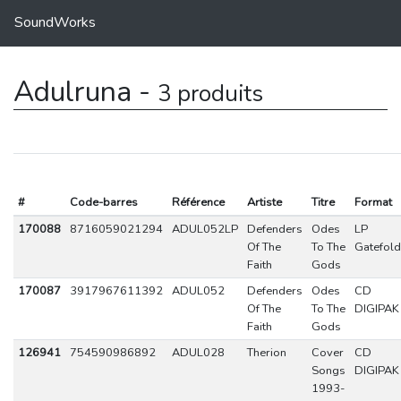
SoundWorks
Adulruna -
3 produits
#
Code-barres
Référence
Artiste
Titre
Format
170088
8716059021294
ADUL052LP
Defenders
Odes
LP
Of The
To The
Gatefold
Faith
Gods
170087
3917967611392
ADUL052
Defenders
Odes
CD
Of The
To The
DIGIPAK
Faith
Gods
126941
754590986892
ADUL028
Therion
Cover
CD
Songs
DIGIPAK
1993-