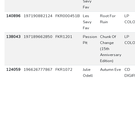
Savy
Fav
140896
197190882124
FKR000451B
Les
Root For
LP
Savy
Ruin
COL
Fav
138043
197189662850
FKR1201
Passion
Chunk Of
LP
Pit
Change
COL
(15th
Anniversary
Edition)
124059
196626777867
FKR1072
Julie
Autumn Eve
CD
Odell
DIGI