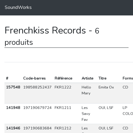
SoundWorks
Frenchkiss Records -
6
produits
#
Code-barres
Référence
Artiste
Titre
Forma
157548
198588252437
FKR1222
Hello
Emita Ox
CD
Mary
141948
197190679724
FKR1211
Les
OUI, LSF
LP
Savy
COL
Fav
141946
197190683684
FKR1212
Les
OUI, LSF
CD