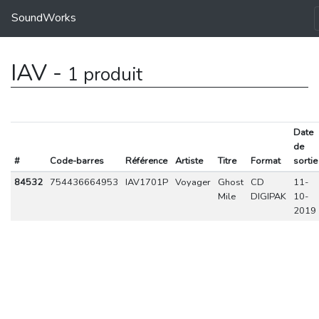
SoundWorks
IAV -
1 produit
Date
de
#
Code-barres
Référence
Artiste
Titre
Format
sortie
84532
754436664953
IAV1701P
Voyager
Ghost
CD
11-
Mile
DIGIPAK
10-
2019