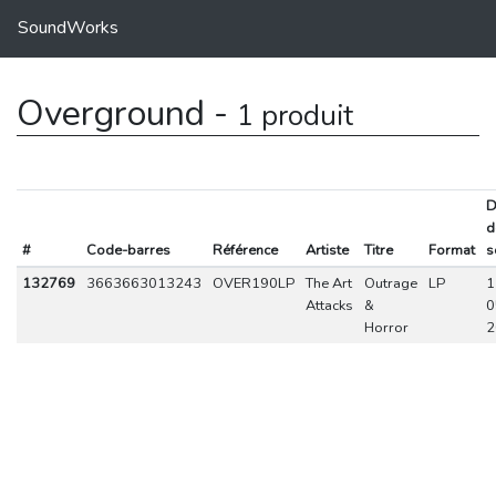
SoundWorks
Overground -
1 produit
D
d
#
Code-barres
Référence
Artiste
Titre
Format
s
132769
3663663013243
OVER190LP
The Art
Outrage
LP
1
Attacks
&
0
Horror
2