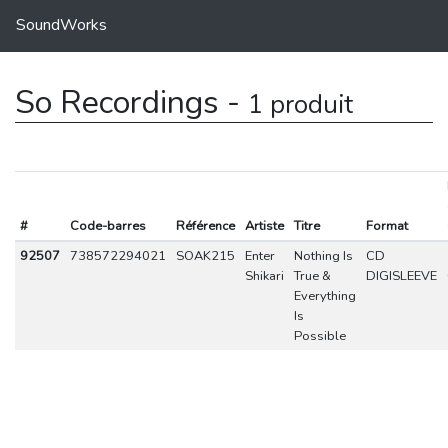
SoundWorks
So Recordings -
1 produit
#
Code-barres
Référence
Artiste
Titre
Format
92507
738572294021
SOAK215
Enter
Nothing Is
CD
Shikari
True &
DIGISLEEVE
Everything
Is
Possible