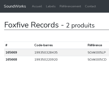
SoundWorks
Accueil
Labels
Référencement
Contact
Foxfive Records -
2 produits
#
Code-barres
Référence
165669
199350328435
SOAK005LP
165668
199350220920
SOAK005CD