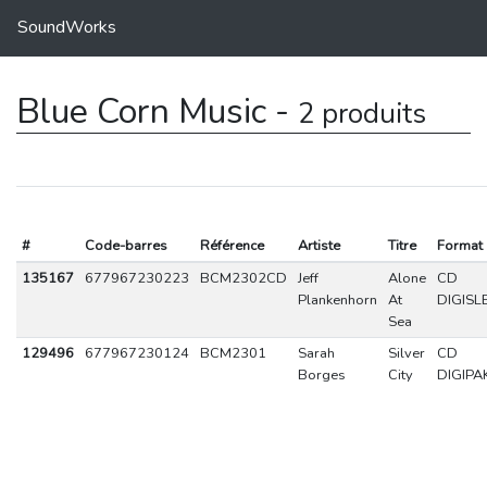
SoundWorks
Blue Corn Music -
2 produits
#
Code-barres
Référence
Artiste
Titre
Format
135167
677967230223
BCM2302CD
Jeff
Alone
CD
Plankenhorn
At
DIGISL
Sea
129496
677967230124
BCM2301
Sarah
Silver
CD
Borges
City
DIGIPA