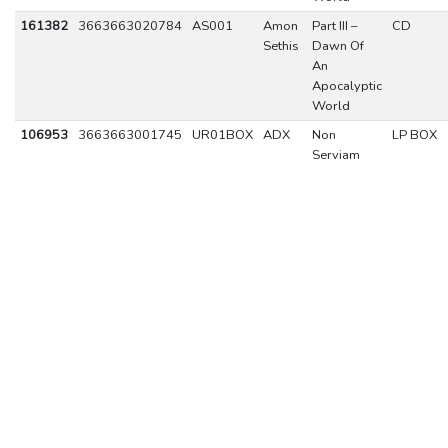
161382
3663663020784
AS001
Amon
Part III –
CD
Sethis
Dawn Of
An
Apocalyptic
World
106953
3663663001745
UR01BOX
ADX
Non
LP BOX
Serviam