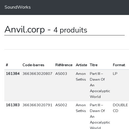
SoundWorks
Anvil.corp -
4 produits
#
Code-barres
Référence
Artiste
Titre
Format
161384
3663663020807
AS003
Amon
Part III –
LP
Sethis
Dawn Of
An
Apocalyptic
World
161383
3663663020791
AS002
Amon
Part III –
DOUBLE
Sethis
Dawn Of
CD
An
Apocalyptic
World