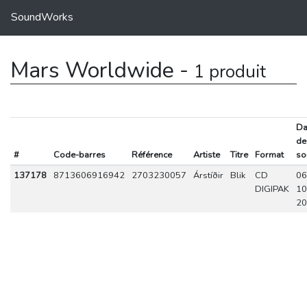
SoundWorks
Mars Worldwide -
1 produit
Da
de
#
Code-barres
Référence
Artiste
Titre
Format
so
137178
8713606916942
2703230057
Árstíðir
Blik
CD
06
DIGIPAK
10
20