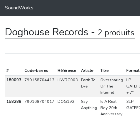
SoundWorks
Doghouse Records -
2 produits
#
Code-barres
Référence
Artiste
Titre
Format
180093
790168704413
HWRC003
Earth To
Oversharing
LP
Eve
On The
GATEF
Internet
+ 7"
158288
790168704017
DOG192
Say
Is A Real
3LP
Anything
Boy 20th
GATEF
Anniversary