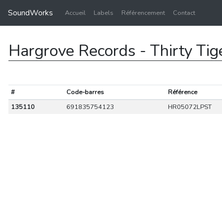
SoundWorks
Accueil
Labels
Référencement
Contact
Hargrove Records - Thirty Tig
#
Code-barres
Référence
135110
691835754123
HR05072LPST