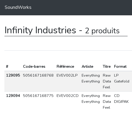
SoundWorks
Infinity Industries -
2 produits
#
Code-barres
Référence
Artiste
Titre
Format
129095
5056167168768
EVEV002LP
Everything
Raw
LP
Everything
Data
Gatefold
Feel
129094
5056167168775
EVEV002CD
Everything
Raw
CD
Everything
Data
DIGIPAK
Feel