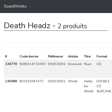
SoundWorks
Death Headz -
2 produits
#
Code-barres
Référence
Artiste
Titre
Format
134778
5065014731093
DHZCD002
Enslaved
Ruun
CD
130488
803341587472
DHZCD001
Windir
Valfar,
DOUBLE
Ein
CD
Windir
SLIPCASE