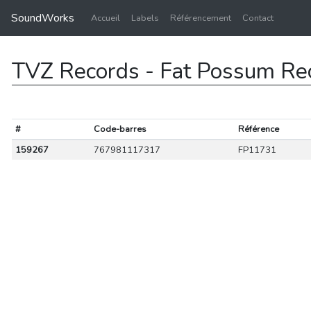
SoundWorks
Accueil
Labels
Référencement
Contact
TVZ Records - Fat Possum Re
#
Code-barres
Référence
159267
767981117317
FP11731