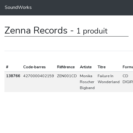
SoundWorks
Zenna Records -
1 produit
#
Code-barres
Référence
Artiste
Titre
Forma
138766
4270000402159
ZEN001CD
Monika
Failure In
CD
Roscher
Wonderland
DIGI
Bigband