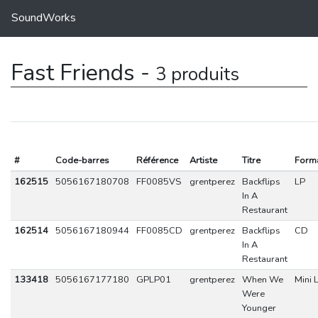
SoundWorks
Fast Friends -
3 produits
#
Code-barres
Référence
Artiste
Titre
Form
162515
5056167180708
FF0085VS
grentperez
Backflips
LP
In A
Restaurant
162514
5056167180944
FF0085CD
grentperez
Backflips
CD
In A
Restaurant
133418
5056167177180
GPLP01
grentperez
When We
Mini 
Were
Younger