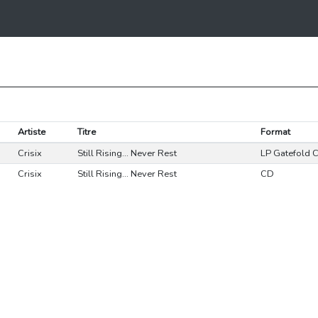
Artiste
Titre
Format
Crisix
Still Rising... Never Rest
LP Gatefold 
Crisix
Still Rising... Never Rest
CD