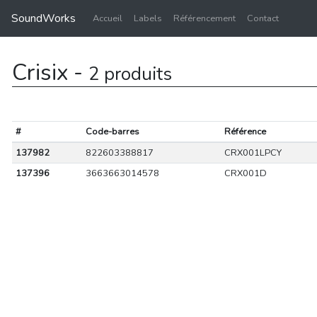
SoundWorks
Accueil
Labels
Référencement
Contact
Crisix -
2 produits
#
Code-barres
Référence
137982
822603388817
CRX001LPCY
137396
3663663014578
CRX001D