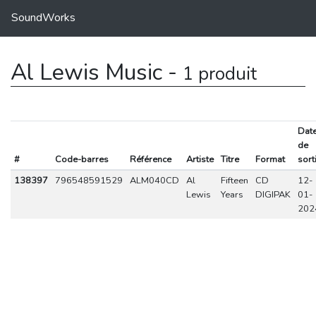
SoundWorks
Al Lewis Music -
1 produit
Dat
de
#
Code-barres
Référence
Artiste
Titre
Format
sort
138397
796548591529
ALM040CD
Al
Fifteen
CD
12-
Lewis
Years
DIGIPAK
01-
202