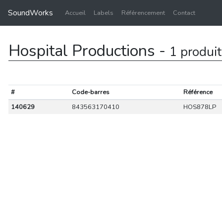
SoundWorks
Accueil
Labels
Référencement
Contact
Hospital Productions -
1 produit
#
Code-barres
Référence
140629
843563170410
HOS878LP