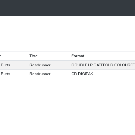
e
Titre
Format
n Butts
Roadrunner!
DOUBLE LP GATEFOLD COLOURE
n Butts
Roadrunner!
CD DIGIPAK