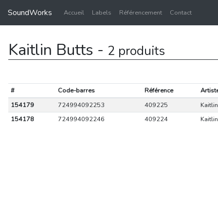
SoundWorks
Accueil
Labels
Référencement
Contact
Kaitlin Butts -
2 produits
#
Code-barres
Référence
Artist
154179
724994092253
409225
Kaitli
154178
724994092246
409224
Kaitli