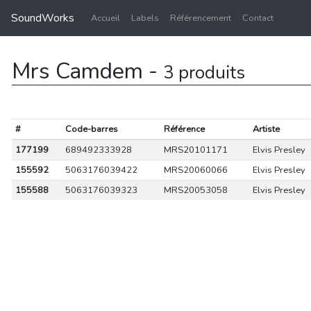
SoundWorks
Accueil
Labels
Référencement
Contact
Mrs Camdem -
3 produits
#
Code-barres
Référence
Artiste
177199
689492333928
MRS20101171
Elvis Presley
155592
5063176039422
MRS20060066
Elvis Presley
155588
5063176039323
MRS20053058
Elvis Presley