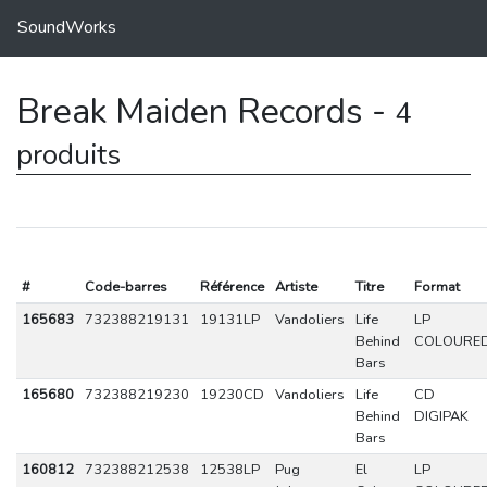
SoundWorks
Break Maiden Records -
4
produits
#
Code-barres
Référence
Artiste
Titre
Format
165683
732388219131
19131LP
Vandoliers
Life
LP
Behind
COLOURE
Bars
165680
732388219230
19230CD
Vandoliers
Life
CD
Behind
DIGIPAK
Bars
160812
732388212538
12538LP
Pug
El
LP