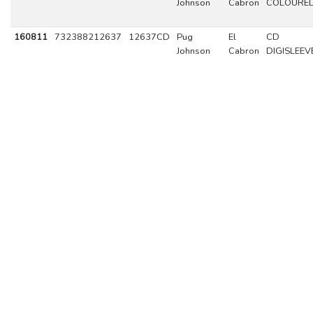
Johnson
Cabron
COLOURE
160811
732388212637
12637CD
Pug
El
CD
Johnson
Cabron
DIGISLEEV