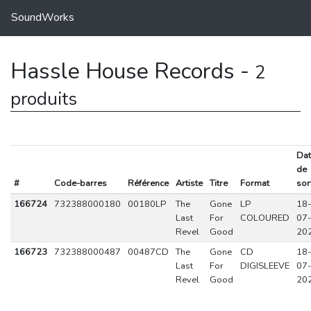
SoundWorks
Hassle House Records -
2
produits
Dat
de
#
Code-barres
Référence
Artiste
Titre
Format
sor
166724
732388000180
00180LP
The
Gone
LP
18-
Last
For
COLOURED
07-
Revel
Good
20
166723
732388000487
00487CD
The
Gone
CD
18-
Last
For
DIGISLEEVE
07-
Revel
Good
20