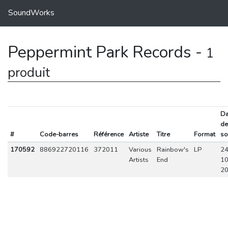
SoundWorks
Peppermint Park Records -
1
produit
Da
de
#
Code-barres
Référence
Artiste
Titre
Format
so
170592
886922720116
372011
Various
Rainbow's
LP
24
Artists
End
10
2