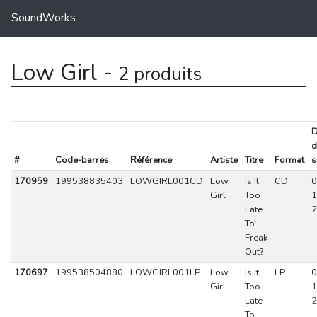
SoundWorks
Low Girl -
2 produits
D
d
#
Code-barres
Référence
Artiste
Titre
Format
s
170959
199538835403
LOWGIRL001CD
Low
Is It
CD
0
Girl
Too
1
Late
2
To
Freak
Out?
170697
199538504880
LOWGIRL001LP
Low
Is It
LP
0
Girl
Too
1
Late
2
To