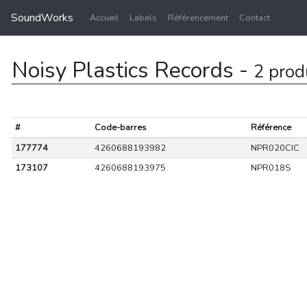
SoundWorks
Accueil
Labels
Référencement
Contact
Noisy Plastics Records -
2 prod
#
Code-barres
Référence
177774
4260688193982
NPR020CIC
173107
4260688193975
NPR018S