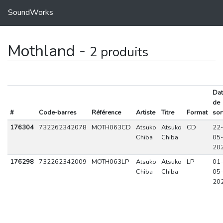
SoundWorks
Mothland -
2 produits
Dat
de
#
Code-barres
Référence
Artiste
Titre
Format
sor
176304
732262342078
MOTH063CD
Atsuko
Atsuko
CD
22-
Chiba
Chiba
05-
20
176298
732262342009
MOTH063LP
Atsuko
Atsuko
LP
01-
Chiba
Chiba
05-
20