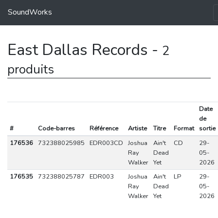
SoundWorks
East Dallas Records -
2
produits
Date
de
#
Code-barres
Référence
Artiste
Titre
Format
sortie
176536
732388025985
EDR003CD
Joshua
Ain't
CD
29-
Ray
Dead
05-
Walker
Yet
2026
176535
732388025787
EDR003
Joshua
Ain't
LP
29-
Ray
Dead
05-
Walker
Yet
2026