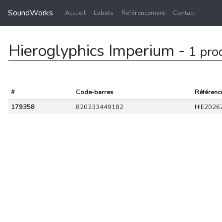
SoundWorks
Accueil
Labels
Référencement
Contact
Hieroglyphics Imperium -
1 pro
#
Code-barres
Référenc
179358
820233449182
HIE2026