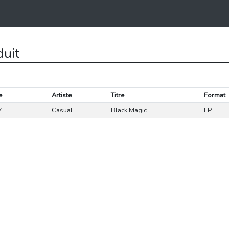
duit
e
Artiste
Titre
Format
7
Casual
Black Magic
LP