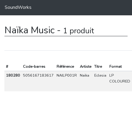
SoundWorks
Naïka Music -
1 produit
#
Code-barres
Référence
Artiste
Titre
Format
180280
5056167183617
NAILP001R
Naïka
Eclesia
LP
COLOURED